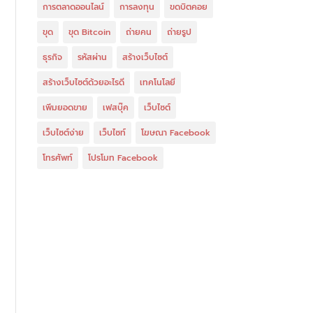
การตลาดออนไลน์
การลงทุน
ขดบิตคอย
ขุด
ขุด Bitcoin
ถ่ายคน
ถ่ายรูป
ธุรกิจ
รหัสผ่าน
สร้างเว็บไซต์
สร้างเว็บไซต์ด้วยอะไรดี
เทคโนโลยี
เพิ่มยอดขาย
เฟสบุ๊ค
เว็บไซต์
เว็บไซต์ง่าย
เว็บไซท์
โฆษณา Facebook
โทรศัพท์
โปรโมท Facebook